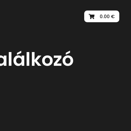
0.00 €
lálkozó